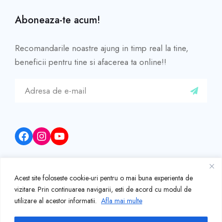
Aboneaza-te acum!
Recomandarile noastre ajung in timp real la tine,
beneficii pentru tine si afacerea ta online!!
Facebook
Instagram
YouTube
Acest site foloseste cookie-uri pentru o mai buna experienta de
vizitare. Prin continuarea navigarii, esti de acord cu modul de
COPYRIGHT ©2014-2026 SERVICII SEO ROMANIA.
utilizare al acestor informatii.
Afla mai multe
TOATE DREPTURILE REZERVATE.
SEO SERVICES